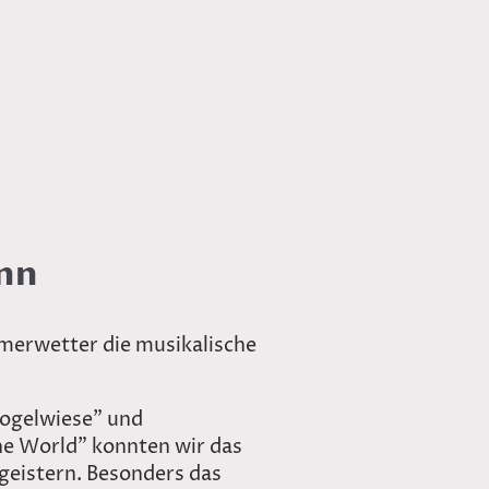
onn
merwetter die musikalische
Vogelwiese" und
he World" konnten wir das
geistern. Besonders das