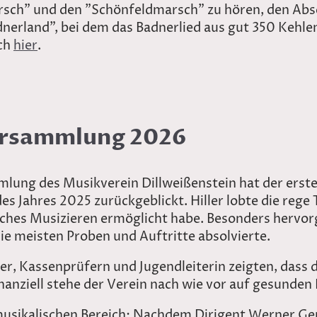
ch" und den "Schönfeldmarsch" zu hören, den Absc
dnerland", bei dem das Badnerlied aus gut 350 Kehl
ich
hier
.
ersammlung 2026
lung des Musikverein Dillweißenstein hat der erste 
des Jahres 2025 zurückgeblickt. Hiller lobte die reg
reiches Musizieren ermöglicht habe. Besonders herv
ie meisten Proben und Auftritte absolvierte.
er, Kassenprüfern und Jugendleiterin zeigten, dass 
finanziell stehe der Verein nach wie vor auf gesunden
usikalischen Bereich: Nachdem Dirigent Werner Ger