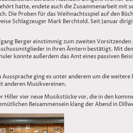
ehört hatte, endete auch die Zusammenarbeit mit s
h. Die Proben für das Weihnachtsspiel auf den Büc
e Schlagzeuger Mark Berchtold. Seit Januar dirigier
fgang Berger einstimmig zum zweiten Vorsitzenden
sschussmitglieder in ihren Ämtern bestätigt. Mit d
uler konnte außerdem das Amt eines passiven Beisi
 Aussprache ging es unter anderem um die weitere 
t anderen Musikvereinen.
er Hiller vier neue Musikstücke vor, die in den kom
emütlichen Beisammensein klang der Abend in Dillwe