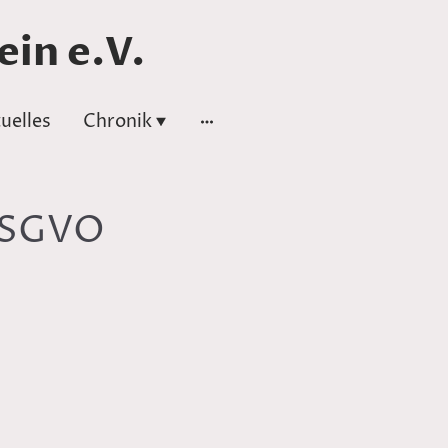
in e.V.
uelles
Chronik
 DSGVO